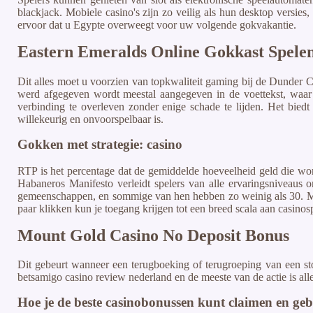
blackjack. Mobiele casino's zijn zo veilig als hun desktop versies
ervoor dat u Egypte overweegt voor uw volgende gokvakantie.
Eastern Emeralds Online Gokkast Spele
Dit alles moet u voorzien van topkwaliteit gaming bij de Dunder 
werd afgegeven wordt meestal aangegeven in de voettekst, waar e
verbinding te overleven zonder enige schade te lijden. Het bied
willekeurig en onvoorspelbaar is.
Gokken met strategie: casino
RTP is het percentage dat de gemiddelde hoeveelheid geld die word
Habaneros Manifesto verleidt spelers van alle ervaringsniveaus 
gemeenschappen, en sommige van hen hebben zo weinig als 30. Met 
paar klikken kun je toegang krijgen tot een breed scala aan casino
Mount Gold Casino No Deposit Bonus
Dit gebeurt wanneer een terugboeking of terugroeping van een s
betsamigo casino review nederland en de meeste van de actie is al
Hoe je de beste casinobonussen kunt claimen en ge