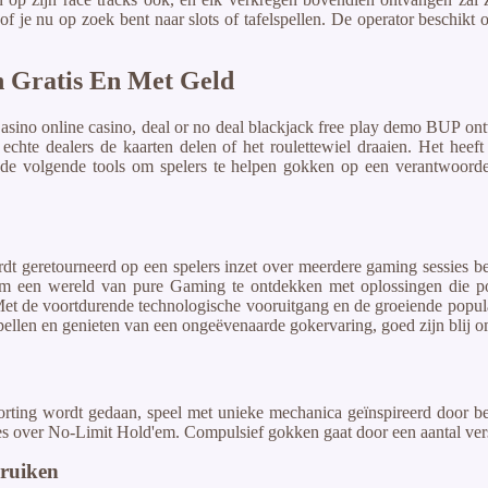
, of je nu op zoek bent naar slots of tafelspellen. De operator beschi
n Gratis En Met Geld
Casino online casino, deal or no deal blackjack free play demo BUP 
chte dealers de kaarten delen of het roulettewiel draaien. Het hee
t de volgende tools om spelers te helpen gokken op een verantwoorde 
t geretourneerd op een spelers inzet over meerdere gaming sessies bepa
om een wereld van pure Gaming te ontdekken met oplossingen die pop
de voortdurende technologische vooruitgang en de groeiende populari
spellen en genieten van een ongeëvenaarde gokervaring, goed zijn blij o
torting wordt gedaan, speel met unieke mechanica geïnspireerd door 
les over No-Limit Hold'em. Compulsief gokken gaat door een aantal ver
bruiken