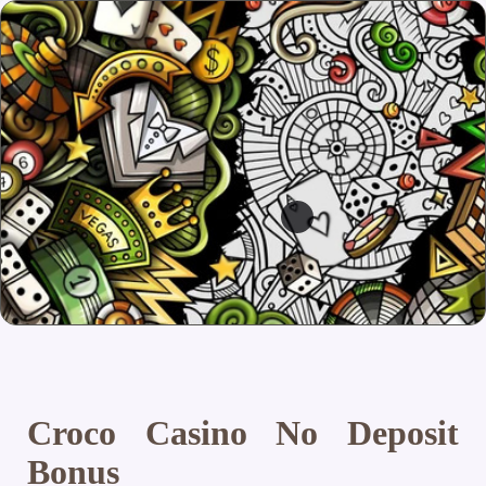
Croco Casino No Deposit
Bonus