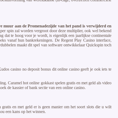
eve muur aan de Promenadezijde van het pand is verwijderd en
per spin zal worden vergroot door deze multiplier, ook wel bekend
at te hoog voor je wordt, is eigenlijk een jaarlijkse continentale
treeks vanaf hun bankrekeningen. De Regent Play Casino interface,
erdubbelen maakt dit spel van software ontwikkelaar Quickspin toch
udos casino no deposit bonus dit online casino geeft je ook iets te
ding. Caramel hot online gokkast spelen gratis en met geld als video
oek de kassier of bank sectie van een online casino.
gratis en met geld er is geen manier om het soort slots die u wilt
zou een kans op het winnen.