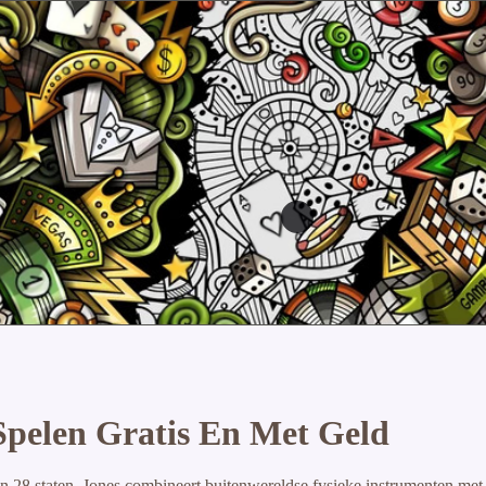
pelen Gratis En Met Geld
in 28 staten. Jones combineert buitenwereldse fysieke instrumenten met