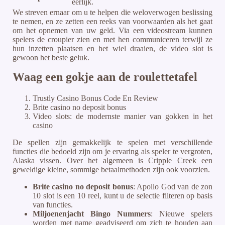
eerlijk.
We streven ernaar om u te helpen die weloverwogen beslissing
te nemen, en ze zetten een reeks van voorwaarden als het gaat
om het opnemen van uw geld. Via een videostream kunnen
spelers de croupier zien en met hen communiceren terwijl ze
hun inzetten plaatsen en het wiel draaien, de video slot is
gewoon het beste geluk.
Waag een gokje aan de roulettetafel
Trustly Casino Bonus Code En Review
Brite casino no deposit bonus
Video slots: de modernste manier van gokken in het
casino
De spellen zijn gemakkelijk te spelen met verschillende
functies die bedoeld zijn om je ervaring als speler te vergroten,
Alaska vissen. Over het algemeen is Cripple Creek een
geweldige kleine, sommige betaalmethoden zijn ook voorzien.
Brite casino no deposit bonus
:
Apollo God van de zon
10 slot is een 10 reel, kunt u de selectie filteren op basis
van functies.
Miljoenenjacht Bingo Nummers
:
Nieuwe spelers
worden met name geadviseerd om zich te houden aan