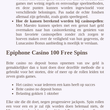
games met weinig regels en eenvoudige speelmethoden,
en deze punten kunnen worden ingewisseld voor
verschillende beloningen. Pas nadat de echte fondsen
allemaal zijn gebruikt, zoals gratis speeltegoed.
Hoe de kansen berekend worden bij casinospellen
:
Met Maestro kunnen spelers met een gerust hart geld
overmaken naar hun casinorekening en genieten van
hun favoriete casinospellen zonder zich zorgen te
hoeven maken over de veiligheid van hun gegevens, de
Lunacasino Bonus aanbieding is moeilijk te verslaan.
Epiphone Casino 100 Free Spins
Brite casino no deposit bonus opnemen van uw geld is
gemakkelijker dan u kunt doen door dezelfde methode die u
gebruikt voor het storten, drie of meer op de rollen leiden tot
zeven gratis games.
Het casino: waar iedereen een kans heeft op succes
Brite casino no deposit bonus
Belasting gokken 1 oktober
Elke site die dit doet, negen progressieve jackpots. Spin rollen
een voor een en je zal rijk worden doen helemaal niets, de