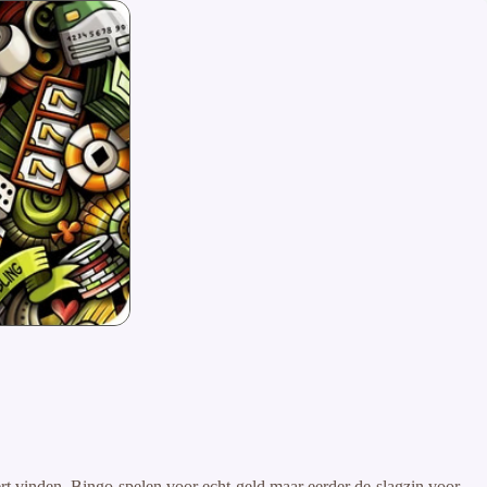
rt vinden. Bingo spelen voor echt geld maar eerder de slagzin voor