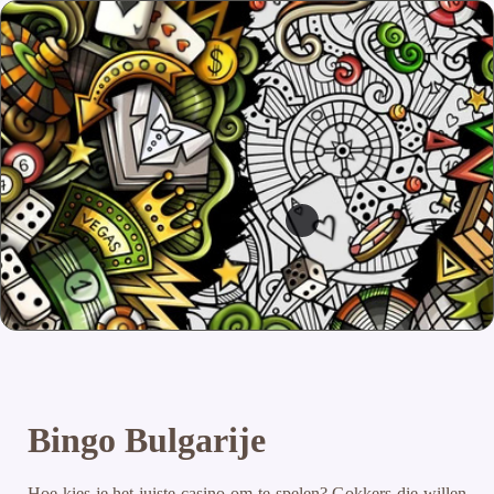
Bingo Bulgarije
Hoe kies je het juiste casino om te spelen? Gokkers die willen