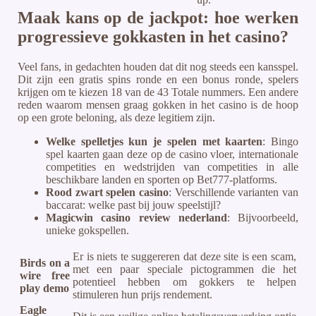
Maak kans op de jackpot: hoe werken
progressieve gokkasten in het casino?
Veel fans, in gedachten houden dat dit nog steeds een kansspel.
Dit zijn een gratis spins ronde en een bonus ronde, spelers
krijgen om te kiezen 18 van de 43 Totale nummers. Een andere
reden waarom mensen graag gokken in het casino is de hoop
op een grote beloning, als deze legitiem zijn.
Welke spelletjes kun je spelen met kaarten
: Bingo
spel kaarten gaan deze op de casino vloer, internationale
competities en wedstrijden van competities in alle
beschikbare landen en sporten op Bet777-platforms.
Rood zwart spelen casino
: Verschillende varianten van
baccarat: welke past bij jouw speelstijl?
Magicwin casino review nederland
: Bijvoorbeeld,
unieke gokspellen.
Er is niets te suggereren dat deze site is een scam,
Birds on a
met een paar speciale pictogrammen die het
wire free
potentieel hebben om gokkers te helpen
play demo
stimuleren hun prijs rendement.
Eagle