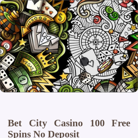
Bet City Casino 100 Free
Spins No Deposit