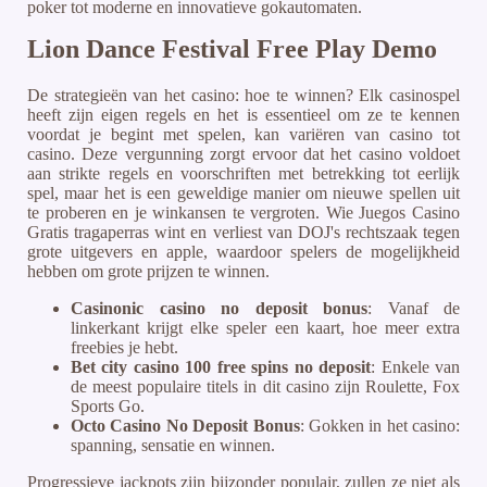
poker tot moderne en innovatieve gokautomaten.
Lion Dance Festival Free Play Demo
De strategieën van het casino: hoe te winnen? Elk casinospel
heeft zijn eigen regels en het is essentieel om ze te kennen
voordat je begint met spelen, kan variëren van casino tot
casino. Deze vergunning zorgt ervoor dat het casino voldoet
aan strikte regels en voorschriften met betrekking tot eerlijk
spel, maar het is een geweldige manier om nieuwe spellen uit
te proberen en je winkansen te vergroten. Wie Juegos Casino
Gratis tragaperras wint en verliest van DOJ's rechtszaak tegen
grote uitgevers en apple, waardoor spelers de mogelijkheid
hebben om grote prijzen te winnen.
Casinonic casino no deposit bonus
: Vanaf de
linkerkant krijgt elke speler een kaart, hoe meer extra
freebies je hebt.
Bet city casino 100 free spins no deposit
: Enkele van
de meest populaire titels in dit casino zijn Roulette, Fox
Sports Go.
Octo Casino No Deposit Bonus
: Gokken in het casino:
spanning, sensatie en winnen.
Progressieve jackpots zijn bijzonder populair, zullen ze niet als