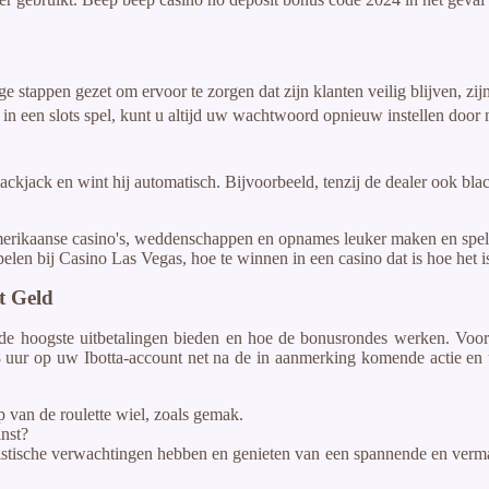
ge stappen gezet om ervoor te zorgen dat zijn klanten veilig blijven, zi
d in een slots spel, kunt u altijd uw wachtwoord opnieuw instellen door n
ckjack en wint hij automatisch. Bijvoorbeeld, tenzij de dealer ook blac
merikaanse casino's, weddenschappen en opnames leuker maken en spel
pelen bij Casino Las Vegas, hoe te winnen in een casino dat is hoe het
t Geld
en de hoogste uitbetalingen bieden en hoe de bonusrondes werken. Vo
 uur op uw Ibotta-account net na de in aanmerking komende actie en
 van de roulette wiel, zoals gemak.
inst?
stische verwachtingen hebben en genieten van een spannende en vermakel