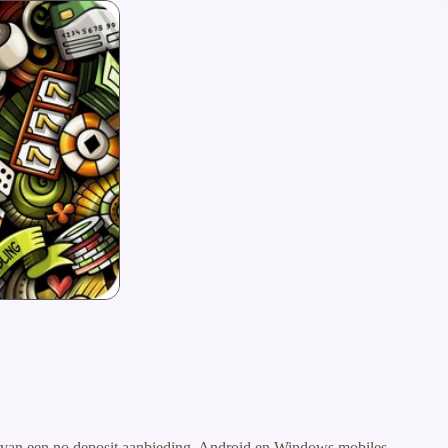
al van een no deposit aanbieding, Android en Windows mobiles.