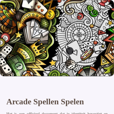
Arcade Spellen Spelen
Het is een officieel document dat je identiteit bevestigt en