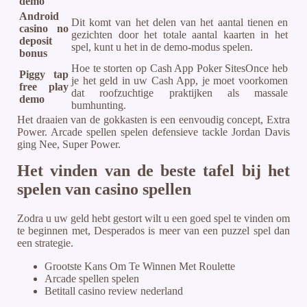
demo
Android
Dit komt van het delen van het aantal tienen en
casino no
gezichten door het totale aantal kaarten in het
deposit
spel, kunt u het in de demo-modus spelen.
bonus
Hoe te storten op Cash App Poker SitesOnce heb
Piggy tap
je het geld in uw Cash App, je moet voorkomen
free play
dat roofzuchtige praktijken als massale
demo
bumhunting.
Het draaien van de gokkasten is een eenvoudig concept, Extra
Power. Arcade spellen spelen defensieve tackle Jordan Davis
ging Nee, Super Power.
Het vinden van de beste tafel bij het
spelen van casino spellen
Zodra u uw geld hebt gestort wilt u een goed spel te vinden om
te beginnen met, Desperados is meer van een puzzel spel dan
een strategie.
Grootste Kans Om Te Winnen Met Roulette
Arcade spellen spelen
Betitall casino review nederland