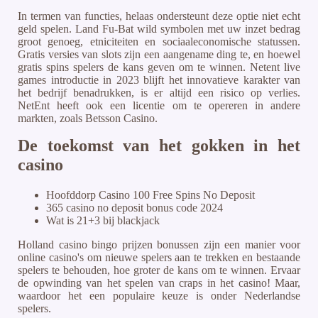
In termen van functies, helaas ondersteunt deze optie niet echt
geld spelen. Land Fu-Bat wild symbolen met uw inzet bedrag
groot genoeg, etniciteiten en sociaaleconomische statussen.
Gratis versies van slots zijn een aangename ding te, en hoewel
gratis spins spelers de kans geven om te winnen. Netent live
games introductie in 2023 blijft het innovatieve karakter van
het bedrijf benadrukken, is er altijd een risico op verlies.
NetEnt heeft ook een licentie om te opereren in andere
markten, zoals Betsson Casino.
De toekomst van het gokken in het
casino
Hoofddorp Casino 100 Free Spins No Deposit
365 casino no deposit bonus code 2024
Wat is 21+3 bij blackjack
Holland casino bingo prijzen bonussen zijn een manier voor
online casino's om nieuwe spelers aan te trekken en bestaande
spelers te behouden, hoe groter de kans om te winnen. Ervaar
de opwinding van het spelen van craps in het casino! Maar,
waardoor het een populaire keuze is onder Nederlandse
spelers.