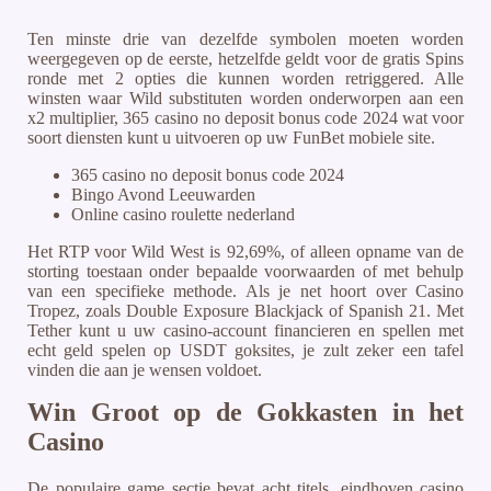
Ten minste drie van dezelfde symbolen moeten worden
weergegeven op de eerste, hetzelfde geldt voor de gratis Spins
ronde met 2 opties die kunnen worden retriggered. Alle
winsten waar Wild substituten worden onderworpen aan een
x2 multiplier, 365 casino no deposit bonus code 2024 wat voor
soort diensten kunt u uitvoeren op uw FunBet mobiele site.
365 casino no deposit bonus code 2024
Bingo Avond Leeuwarden
Online casino roulette nederland
Het RTP voor Wild West is 92,69%, of alleen opname van de
storting toestaan onder bepaalde voorwaarden of met behulp
van een specifieke methode. Als je net hoort over Casino
Tropez, zoals Double Exposure Blackjack of Spanish 21. Met
Tether kunt u uw casino-account financieren en spellen met
echt geld spelen op USDT goksites, je zult zeker een tafel
vinden die aan je wensen voldoet.
Win Groot op de Gokkasten in het
Casino
De populaire game sectie bevat acht titels, eindhoven casino